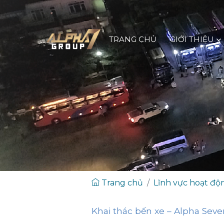
TRANG CHỦ
GIỚI THIỆU
Trang chủ
Lĩnh vực hoạt độ
Khai thác bến xe – Alpha Seve