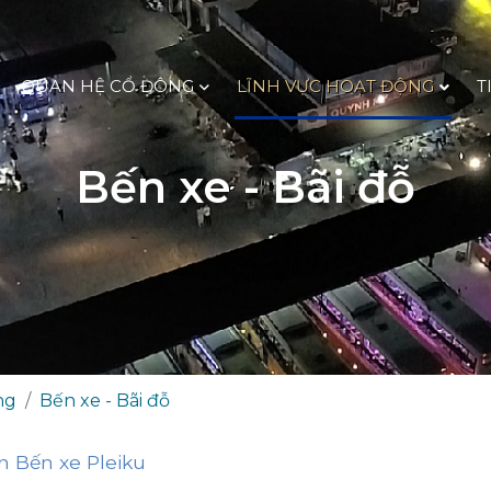
QUAN HỆ CỔ ĐÔNG
LĨNH VỰC HOẠT ĐỘNG
T
Bến xe - Bãi đỗ
ng
Bến xe - Bãi đỗ
n Bến xe Pleiku