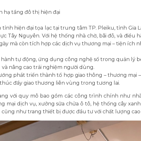
 hạ tầng đô thị hiện đại
n tỉnh hiện đại tọa lạc tại trung tâm TP. Pleiku, tỉnh Gia L
vực Tây Nguyên. Với hệ thống nhà chờ, bãi đỗ, và điều h
ày mà còn tích hợp các dịch vụ thương mại – tiện ích nh
 hành tự động, ứng dụng công nghệ số trong quản lý bến
g và nâng cao trải nghiệm người dùng.
ớng phát triển thành tổ hợp giao thông – thương mại – 
 thúc đẩy giao thương liên vùng trong tương lai.
ang với quy mô bao gồm các công trình chính như nhà
g mại dịch vụ, xưởng sữa chửa ô tô, hệ thống cây xanh
i cũng như trang thiết bị được đầu tư với chất lượng ca