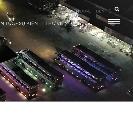
TUYỂN DỤNG
LIÊN HỆ
IN TỨC - SỰ KIỆN
THƯ VIỆN