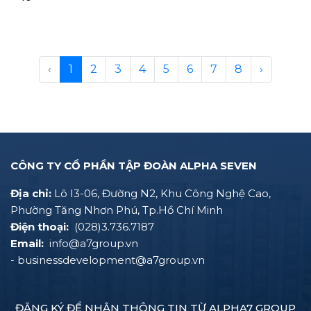
‹
1
2
3
4
5
6
7
8
›
CÔNG TY CỔ PHẦN TẬP ĐOÀN ALPHA SEVEN
Địa chỉ:
Lô I3-06, Đường N2, Khu Công Nghệ Cao,
Phường Tăng Nhơn Phú, Tp.Hồ Chí Minh
Điện thoại:
(028)3.736.7187
Email:
info@a7group.vn
- businessdevelopment@a7group.vn
ĐĂNG KÝ ĐỂ NHẬN THÔNG TIN TỪ ALPHA7 GROUP