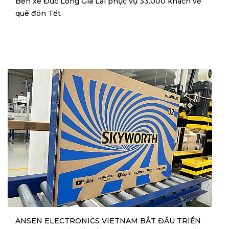
Bến xe Đức Long Gia Lai phục vụ 33.000 khách về
quê đón Tết
ANSEN ELECTRONICS VIETNAM BẮT ĐẦU TRIỂN