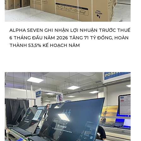
ALPHA SEVEN GHI NHẬN LỢI NHUẬN TRƯỚC THUẾ
6 THÁNG ĐẦU NĂM 2026 TĂNG 71 TỶ ĐỒNG, HOÀN
THÀNH 53,5% KẾ HOẠCH NĂM