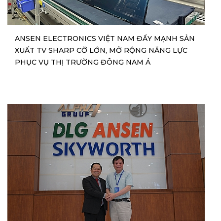
ANSEN ELECTRONICS VIỆT NAM ĐẨY MẠNH SẢN
XUẤT TV SHARP CỠ LỚN, MỞ RỘNG NĂNG LỰC
PHỤC VỤ THỊ TRƯỜNG ĐÔNG NAM Á