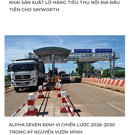
KHAI SẢN XUẤT LÔ HÀNG TIÊU THỤ NỘI ĐỊA ĐẦU
TIÊN CHO SKYWORTH
ALPHA SEVEN ĐỊNH VỊ CHIẾN LƯỢC 2026-2030
TRONG KỶ NGUYÊN VƯƠN MÌNH