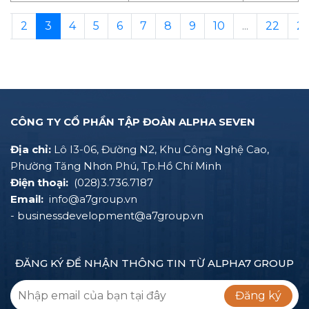
1
2
3
4
5
6
7
8
9
10
...
22
2
CÔNG TY CỔ PHẦN TẬP ĐOÀN ALPHA SEVEN
Địa chỉ:
Lô I3-06, Đường N2, Khu Công Nghệ Cao,
Phường Tăng Nhơn Phú, Tp.Hồ Chí Minh
Điện thoại:
(028)3.736.7187
Email:
info@a7group.vn
- businessdevelopment@a7group.vn
ĐĂNG KÝ ĐỂ NHẬN THÔNG TIN TỪ ALPHA7 GROUP
Đăng ký