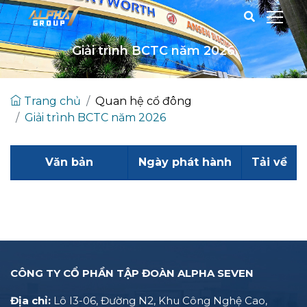
Giải trình BCTC năm 2026
Trang chủ
Quan hệ cổ đông
Giải trình BCTC năm 2026
Văn bản
Ngày phát hành
Tải về
CÔNG TY CỔ PHẦN TẬP ĐOÀN ALPHA SEVEN
Địa chỉ:
Lô I3-06, Đường N2, Khu Công Nghệ Cao,