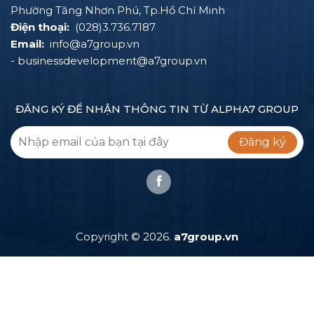
Phường Tăng Nhơn Phú, Tp.Hồ Chí Minh
Điện thoại:
(028)3.736.7187
Email:
info@a7group.vn
- businessdevelopment@a7group.vn
ĐĂNG KÝ ĐỂ NHẬN THÔNG TIN TỪ ALPHA7 GROUP
Đăng ký
Copyright ©
2026.
a7group.vn