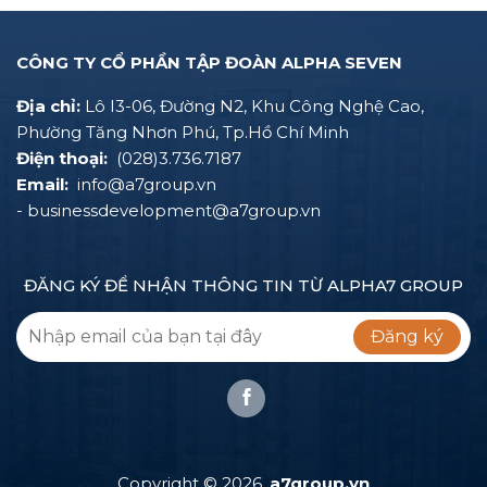
CÔNG TY CỔ PHẦN TẬP ĐOÀN ALPHA SEVEN
Địa chỉ:
Lô I3-06, Đường N2, Khu Công Nghệ Cao,
Phường Tăng Nhơn Phú, Tp.Hồ Chí Minh
Điện thoại:
(028)3.736.7187
Email:
info@a7group.vn
- businessdevelopment@a7group.vn
ĐĂNG KÝ ĐỂ NHẬN THÔNG TIN TỪ ALPHA7 GROUP
Đăng ký
Copyright ©
2026.
a7group.vn