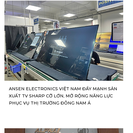
ANSEN ELECTRONICS VIỆT NAM ĐẨY MẠNH SẢN
XUẤT TV SHARP CỠ LỚN, MỞ RỘNG NĂNG LỰC
PHỤC VỤ THỊ TRƯỜNG ĐÔNG NAM Á