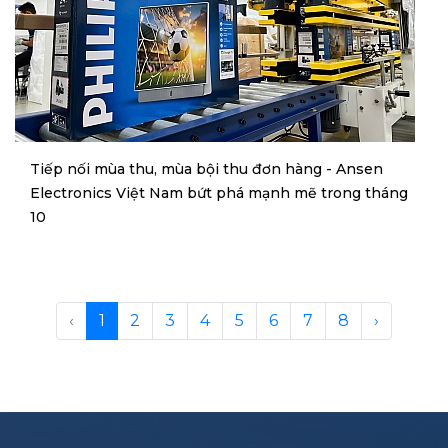
Tiếp nối mùa thu, mùa bội thu đơn hàng - Ansen
Electronics Việt Nam bứt phá mạnh mẽ trong tháng
10
‹
1
2
3
4
5
6
7
8
›