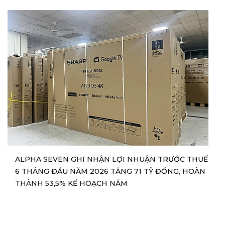
ALPHA SEVEN GHI NHẬN LỢI NHUẬN TRƯỚC THUẾ
6 THÁNG ĐẦU NĂM 2026 TĂNG 71 TỶ ĐỒNG, HOÀN
THÀNH 53,5% KẾ HOẠCH NĂM